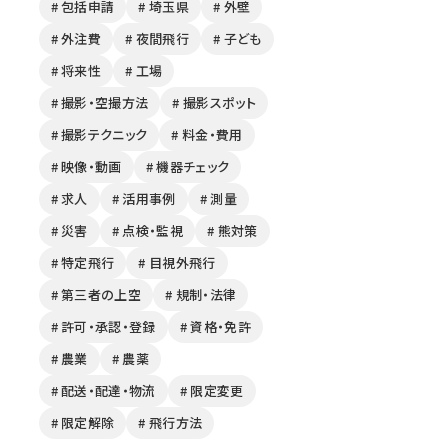
# 包括申請
# 埼玉県
# 外壁
# 外注費
# 夜間飛行
# 子ども
# 将来性
# 工場
# 撮影・空撮方法
# 撮影スポット
# 撮影テクニック
# 料金・費用
# 映像・動画
# 機器チェック
# 求人
# 活用事例
# 測量
# 災害
# 点検・監視
# 熊対策
# 特定飛行
# 目視外飛行
# 第三者の上空
# 規制・法律
# 許可・承認・登録
# 資格・免許
# 農業
# 農薬
# 配送・配達・物流
# 限定変更
# 限定解除
# 飛行方法