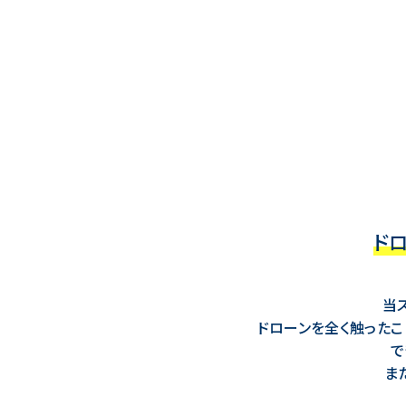
ド
当
ドローンを全く触ったこ
で
ま