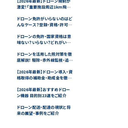
【2026年最新】ドローン規制が
紹介
激変！「重要施設周辺1km飛行
禁止」と直罰化の衝撃を徹底解
ドローン免許がいらないのはど
説
んなケース？登録・資格・許可の
要不要を解説
ドローンの免許・国家資格は意
味ない？いらない？どれがい
い？をすべて解説します
ドローンを活用した熊対策を徹
底解説！ 駆除・赤外線監視・追い
払いの方法とは
【2026年最新】ドローン導入・資
格取得の補助金・助成金を徹底
解説！75%もお得になる？
【2026年最新】おすすめドロー
ン機器 目的別23選をご紹介
ドローン配送・配達の現状と将
来の展望・事例をご紹介