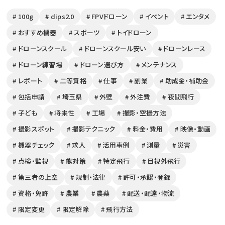
# 100g
# dips2.0
# FPVドローン
# イベント
# エンタメ
# おすすめ機器
# スポーツ
# トイドローン
# ドローンスクール
# ドローンスクール安い
# ドローンレース
# ドローン練習場
# ドローン選び方
# メンテナンス
# レポート
# 二等資格
# 仕事
# 副業
# 助成金・補助金
# 包括申請
# 埼玉県
# 外壁
# 外注費
# 夜間飛行
# 子ども
# 将来性
# 工場
# 撮影・空撮方法
# 撮影スポット
# 撮影テクニック
# 料金・費用
# 映像・動画
# 機器チェック
# 求人
# 活用事例
# 測量
# 災害
# 点検・監視
# 熊対策
# 特定飛行
# 目視外飛行
# 第三者の上空
# 規制・法律
# 許可・承認・登録
# 資格・免許
# 農業
# 農薬
# 配送・配達・物流
# 限定変更
# 限定解除
# 飛行方法