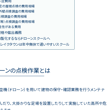
外注費用
宅の屋根点検の費用相場
の外壁点検調査の費用相場
点検調査の費用相場
ム等）点検調査の費用相場
能性がある費用
資格や届出義務
内製化するならドローンスクールへ
玉レイクタウンは年中無休で通いやすいスクール
ローンの点検作業とは
空機（ドローン）を用いて建物の保守・確認業務を行うメンテナ
んだり、大掛かりな足場を設置したりして実施していた高所や危
えます。