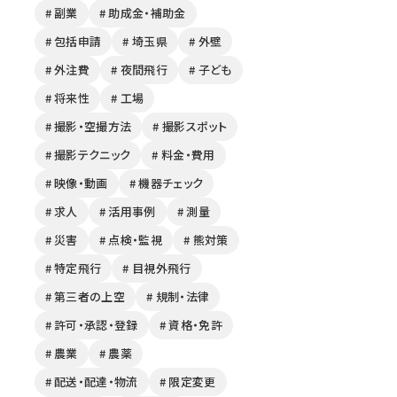
# 副業
# 助成金・補助金
# 包括申請
# 埼玉県
# 外壁
# 外注費
# 夜間飛行
# 子ども
# 将来性
# 工場
# 撮影・空撮方法
# 撮影スポット
# 撮影テクニック
# 料金・費用
# 映像・動画
# 機器チェック
# 求人
# 活用事例
# 測量
# 災害
# 点検・監視
# 熊対策
# 特定飛行
# 目視外飛行
# 第三者の上空
# 規制・法律
# 許可・承認・登録
# 資格・免許
# 農業
# 農薬
# 配送・配達・物流
# 限定変更