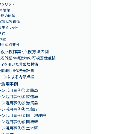
メリット
の確保
時間の削減
収集と客観性
デメリット
制約
の壁
門性の必要性
よる点検作業・点検方法の例
よる外壁や構造物の可視画像点検
フィを用いた非破壊検査
）を搭載した3次元計測
ローンによる内部点検
ン活用事例
ーン活用事例① 道路局
ーン活用事例② 鉄道局
ーン活用事例③ 港湾局
ーン活用事例④ 気象庁
ーン活用事例⑤ 国土地理院
ーン活用事例⑥ 国総研
ーン活用事例⑦ 土木研