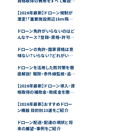
資格取得の費用をすべて解説！
補助金や取り方・仕事などをご
【2026年最新】ドローン規制が
紹介
激変！「重要施設周辺1km飛行
禁止」と直罰化の衝撃を徹底解
ドローン免許がいらないのはど
説
んなケース？登録・資格・許可の
要不要を解説
ドローンの免許・国家資格は意
味ない？いらない？どれがい
い？をすべて解説します
ドローンを活用した熊対策を徹
底解説！ 駆除・赤外線監視・追い
払いの方法とは
【2026年最新】ドローン導入・資
格取得の補助金・助成金を徹底
解説！75%もお得になる？
【2026年最新】おすすめドロー
ン機器 目的別23選をご紹介
ドローン配送・配達の現状と将
来の展望・事例をご紹介